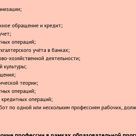
анизации;
жное обращение и кредит;
учет;
тных операций;
хгалтерского учёта в банках;
ово-хозяйственной деятельности;
й культуры;
щения;
ической теории;
тных операций;
 кредитных операций;
бот по одной или нескольким профессиям рабочих, дол
очие профессии в рамках образовательной про