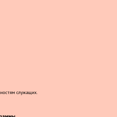
жностям служащих.
граммы