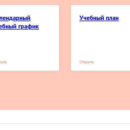
лендарный
Учебный план
ебный график
рыть
Открыть