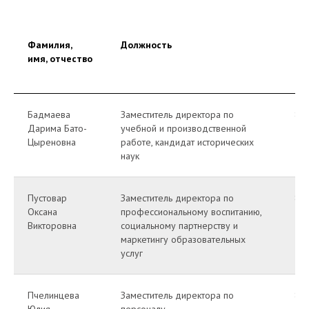
Фамилия,
Должность
Ко
имя, отчество
те
Бадмаева
Заместитель директора по
8(4
Дарима Бато-
учебной и производственной
39
Цыреновна
работе, кандидат исторических
наук
Пустовар
Заместитель директора по
8(4
Оксана
профессиональному воспитанию,
39
Викторовна
социальному партнерству и
маркетингу образовательных
услуг
Пчелинцева
Заместитель директора по
8(4
Юлия
персоналу
39