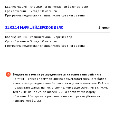
Квалификация — специалист по пожарной безопасности
Срок обучения — 3 года 10 месяцев
Программа подготовки специалистов среднего звена
21.02.14 МАРКШЕЙДЕРСКОЕ ДЕЛО
5 мест
Квалификация — горный техник - маркшейдер
Срок обучения — 3 года 10 месяцев
Программа подготовки специалистов среднего звена
Бюджетные места распределяются на основании рейтинга.
Рейтинг — список поступающих по результатам среднего балла
аттестата — усредненного балла всех оценок в аттестате. Рейтинг
показывает шансы на поступление. Чем выше фамилия в списке,
тем выше шанс быть зачисленным на бесплатную форму
обучения. Абитуриенты располагаются в порядке убывания
конкурсного балла.