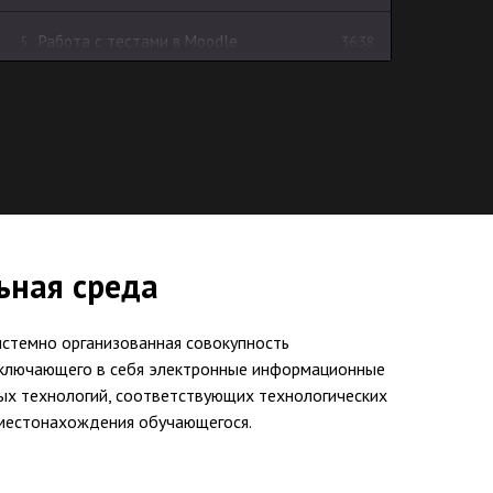
Работа с тестами в Moodle
5
36:38
ьная среда
стемно организованная совокупность
 включающего в себя электронные информационные
ых технологий, соответствующих технологических
 местонахождения обучающегося.