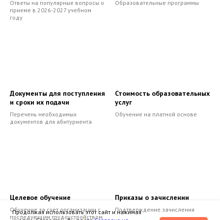
Ответы на популярные вопросы о
Образовательные программы
приеме в 2026-2027 учебном
году
Документы для поступления
Стоимость образовательных
и сроки их подачи
услуг
Перечень необходимых
Обучение на платной основе
документов для абитуриента
Целевое обучение
Приказы о зачислении
Обучение за счет организации с
Подтверждение зачисления
Продолжая использовать этот сайт и нажимая
последующим трудоустройством