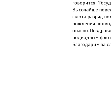
говорится: "Госу
Высочайше повел
флота разряд по
рождения подвод
опасно. Поздравл
подводным флотом
Благодарим за с