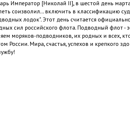
дарь Император [Николай II], в шестой день марта
еть соизволил… включить в классификацию суд
дводных лодок". Этот день считается официальн
ных сил российского флота. Подводный флот - э
яем моряков-подводников, их родных и всех, кто
 России. Мира, счастья, успехов и крепкого здо
лужбу!