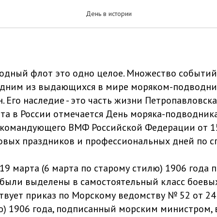
яка-подводника
День в истории
одный флот это одно целое. Множество событи
 Одним из выдающихся в мире моряком-подводн
 Его наследие - это часть жизни Петропавловска
рта в России отмечается День моряка-подводник
командующего ВМФ Российской Федерации от 15
овых праздников и профессиональных дней по с
 19 марта (6 марта по старому стилю) 1906 года
 были выделены в самостоятельный класс боевых
твует приказ по Морскому ведомству № 52 от 24
ю) 1906 года, подписанный морским министром, 