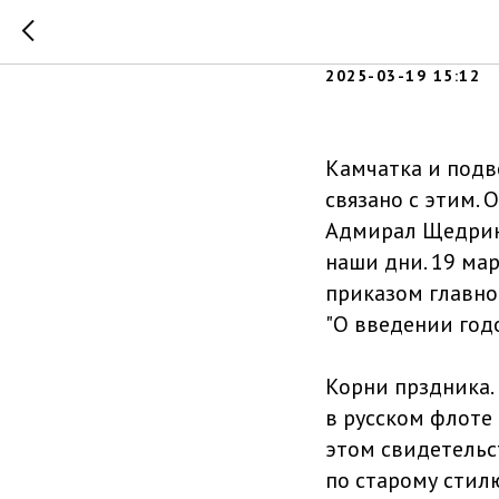
День мор
2025-03-19 15:12
Камчатка и подв
связано с этим.
Адмирал Щедрин.
наши дни. 19 ма
приказом главно
"О введении год
Корни прздника.
в русском флоте
этом свидетельс
по старому стил