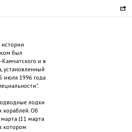
й истории
иком был
-Камчатского и в
а, установленный
 июля 1996 года
пециальности".
 подводные лодки
 кораблей. Об
 марта (11 марта
в котором