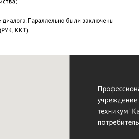
йства;
 диалога. Параллельно были заключены
РУК, ККТ).
Профессиона
учреждение
техникум" К
потребитель