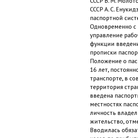
СССР В. М. Моло
СССР А. С. Енук
паспортной сист
Одновременно с 
управление рабо
функции введени
прописки паспор
Положение о пасп
16 лет, постоян
транспорте, в со
территория стран
введена паспортн
местностях пасп
личность владел
жительство, отм
Вводилась обяза