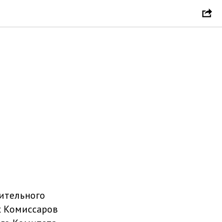
едении
нительного
х Комиссаров