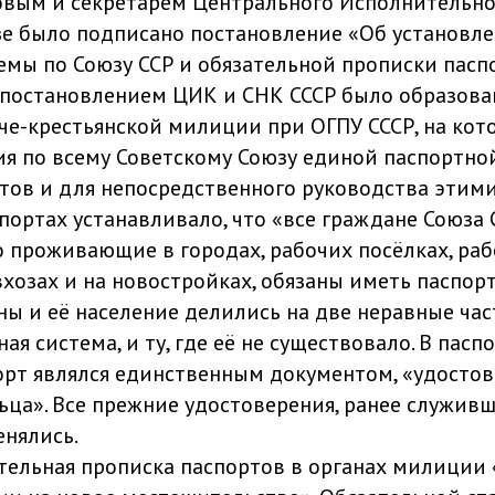
товым и секретарем Центрального Исполнительн
идзе было подписано постановление «Об установл
емы по Союзу ССР и обязательной прописки пасп
постановлением ЦИК и СНК СССР было образова
че-крестьянской милиции при ОГПУ СССР, на кот
я по всему Советскому Союзу единой паспортно
тов и для непосредственного руководства этим
ортах устанавливало, что «все граждане Союза С
но проживающие в городах, рабочих посёлках, ра
вхозах и на новостройках, обязаны иметь паспорт
ы и её население делились на две неравные част
ая система, и ту, где её не существовало. В пас
орт являлся единственным документом, «удост
ьца». Все прежние удостоверения, ранее служив
енялись.
тельная прописка паспортов в органах милиции 