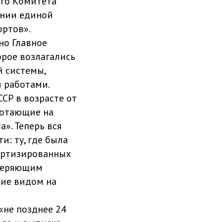
ого Комитета
ении единой
ортов».
но Главное
орое возлагались
й системы,
и работами.
СР в возрасте от
ботающие на
а». Теперь вся
и: ту, где была
портизированных
оверяющим
шие видом на
«не позднее 24