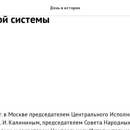
ление ЦИК и СНК СССР о вв
День в истории
ой системы
 г. в Москве председателем Центрального Испол
. И. Калининым, председателем Совета Народны