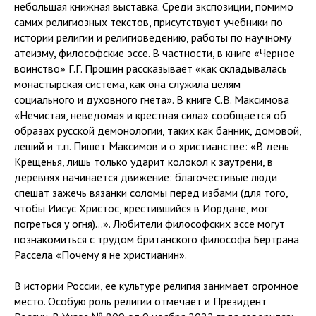
небольшая книжная выставка. Среди экспозиции, помимо
самих религиозных текстов, присутствуют учебники по
истории религии и религиоведению, работы по научному
атеизму, философские эссе. В частности, в книге «Черное
воинство» Г.Г. Прошин рассказывает «как складывалась
монастырская система, как она служила целям
социального и духовного гнета». В книге С.В. Максимова
«Нечистая, неведомая и крестная сила» сообщается об
образах русской демонологии, таких как банник, домовой,
леший и т.п. Пишет Максимов и о христианстве: «В день
Крещенья, лишь только ударит колокол к заутрени, в
деревнях начинается движение: благочестивые люди
спешат зажечь вязанки соломы перед избами (для того,
чтобы Иисус Христос, крестившийся в Иордане, мог
погреться у огня)…». Любители философских эссе могут
познакомиться с трудом британского философа Бертрана
Рассела «Почему я не христианин».
В истории России, ее культуре религия занимает огромное
место. Особую роль религии отмечает и Президент