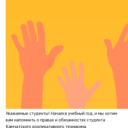
Уважаемые студенты! Начался учебный год, и мы хотим
вам напомнить о правах и обязанностях студента
Камчатского кооперативного техникума.