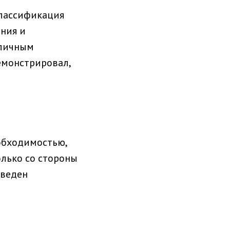
лассификация
ния и
 личным
емонстрировал,
обходимостью,
олько со стороны
оведен