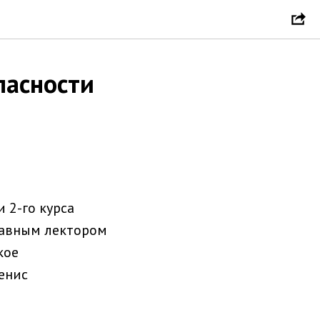
пасности
и 2-го курса
лавным лектором
кое
енис