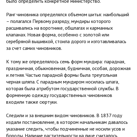
было определить конкретное министерство.
Ранг чиновника определялся объемом шитья: наибольший
– полагался Первому разряду, мундиры которого
расшивались на воротнике, обшлагах и карманных
клапанах. Новая форма, особенно с золотой или
серебряной вышивкой, стоила дорого и изготавливалась
за счет самих чиновников.
К тому же определялось семь форм мундира: парадная,
праздничная, обыкновенная, будничная, особая, дорожная
и летняя. Частью парадной формы была треугольная
черная шляпа. С парадным мундиром носилась шпага,
которая была атрибутом государственной службы. В
форменную одежду государственных чиновников
входили также сюртуки.
Следили и за внешним видом чиновников. В 1837 году
издали постановление, в котором начальникам давалось
указание следить, чтобы подчиненные не носили усов и
бороды. Наличие растительности на лице считалось