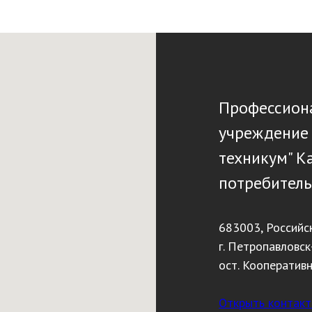
Профессиона
учреждение
техникум" К
потребитель
683003, Российс
г. Петропавловск
ост. Кооператив
Открыть контак