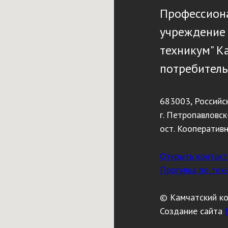
Профессиона
учреждение
техникум" К
потребитель
683003, Российс
г. Петропавловск
ост. Кооператив
Открыть контак
Прогулка по тех
© Камчатский к
Создание сайта