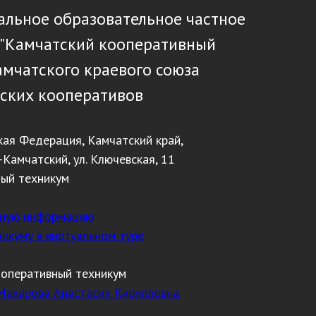
льное образовательное частное
 "Камчатский кооперативный
амчатского краевого союза
ских кооперативов
кая Федерация, Камчатский край,
-Камчатский, ул. Ключевская, 11
ный техникум
тную информацию
никуму в виртуальном туре
ооперативный техникум
Макарова Анастасия Кирилловна