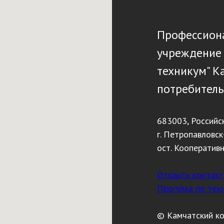
Профессиона
учреждение
техникум" К
потребитель
683003, Российс
г. Петропавловск
ост. Кооператив
Открыть контак
Прогулка по тех
© Камчатский к