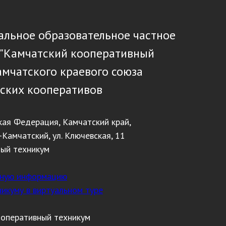
льное образовательное частное
 "Камчатский кооперативный
амчатского краевого союза
ских кооперативов
кая Федерация, Камчатский край,
-Камчатский, ул. Ключевская, 11
ный техникум
тную информацию
никуму в виртуальном туре
ооперативный техникум