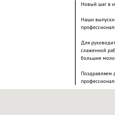
Новый шаг в 
Наши выпускн
профессионали
​Для руководи
слаженной раб
большие моло
​Поздравляем
профессиональ