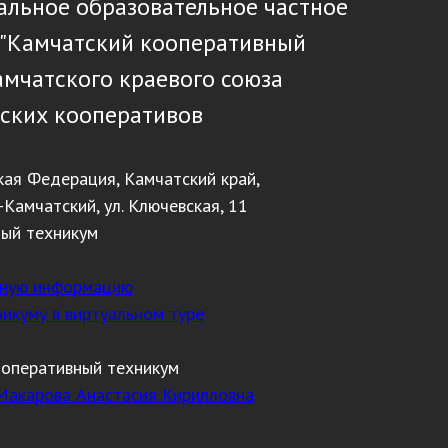
льное образовательное частное
 "Камчатский кооперативный
амчатского краевого союза
ских кооперативов
кая Федерация, Камчатский край,
-Камчатский, ул. Ключевская, 11
ный техникум
тную информацию
никуму в виртуальном туре
ооперативный техникум
Макарова Анастасия Кирилловна